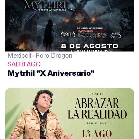
Mexicali · Foro Dragon
SAB 8 AGO
Mytrhil "X Aniversario"