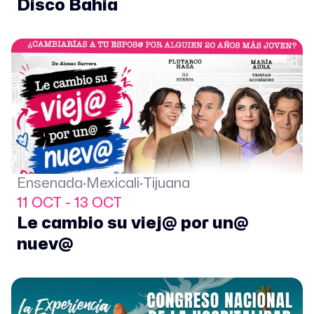
Disco Bahia
Ensenada·Mexicali·Tijuana
11 OCT - 13 OCT
Le cambio su viej@ por un@
nuev@